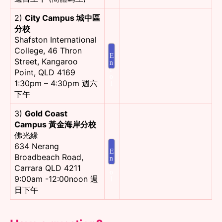
2)
City Campus 城中區
分校
Shafston International
College, 46 Thron
E
Street, Kangaroo
n
r
Point, QLD 4169
o
1:30pm – 4:30pm 週六
l
下午
3)
Gold Coast
Campus 黃金海岸分校
佛光緣
634 Nerang
E
Broadbeach Road,
n
r
Carrara QLD 4211
o
9:00am -12:00noon 週
l
日下午