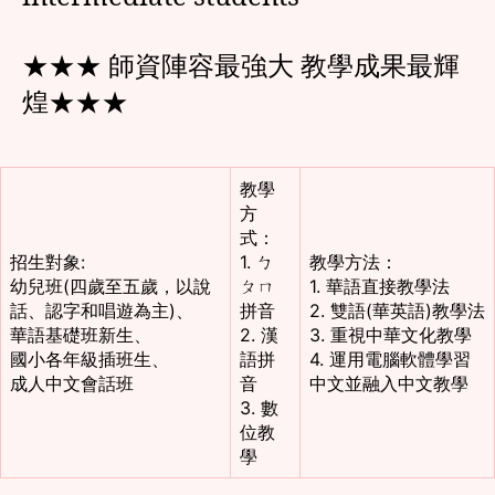
★★★ 師資陣容最強大 教學成果最輝
煌★★★
教學
方
式：
招生對象:
1. ㄅ
教學方法：
幼兒班(四歲至五歲，以說
ㄆㄇ
1. 華語直接教學法
話、認字和唱遊為主)、
拼音
2. 雙語(華英語)教學法
華語基礎班新生、
2. 漢
3. 重視中華文化教學
國小各年級插班生、
語拼
4. 運用電腦軟體學習
成人中文會話班
音
中文並融入中文教學
3. 數
位教
學