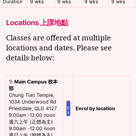
Duration
9 wks
9 wks
9 wks
9 wks
Locations 上課地點
Classes are offered at multiple
locations and dates. Please see
details below:
1)
Main Campus 校本
部
Chung Tian Temple,
1034 Underwood Rd
Priestdale, QLD 4127
Enrol by location
E
n
9:00am -12:00 noon
r
週六上午 (正體為主)
o
l
9:00am -12:00 noon
週日上午 (簡體為主)