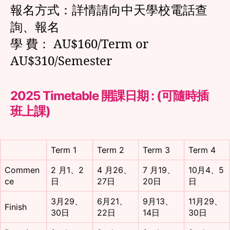
報名方式：詳情請向中天學校電話查
詢、報名
學 費： AU$160/Term or
AU$310/Semester
2025 Timetable 開課日期 : (可隨時插
班上課)
Term 1
Term 2
Term 3
Term 4
Commen
2 月1、2
4 月26、
7 月19、
10月4、5
ce
日
27日
20日
日
3月29、
6月21、
9月13、
11月29、
Finish
30日
22日
14日
30日